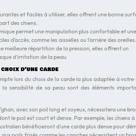
urantes et faciles à utiliser, elles offrent une bonne sur
part des chiens.
ique permet une manipulation plus confortable et un
les d’accès, comme les aisselles ou l’arrière des oreilles
meilleure répartition de la pression, elles offrent un
sque d’irritation de la peau.
 choix d’une carde
ompte lors du choix de la carde la plus adaptée à votre 
 et la sensibilité de sa peau sont des éléments import
fghan, avec son poil long et soyeux, nécessitera une bro
ont le poil est court et dense. Par exemple, les chiens à 
ustralien bénéficieront d’une carde plus dense pour dé
ns aux poils frisés comme les caniches nécessitent un br