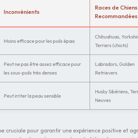
Races de Chiens
Inconvénients
Recommandées
Chihuahuas, Yorkshi
Moins efficace pour les poils épais
Terriers (chiots)
Peut ne pas être assez efficace pour
Labradors, Golden
les sous-poils très denses
Retrievers
Husky Sibériens, Ter
Peut irriter la peau sensible
Neuves
e
e cruciale pour garantir une expérience positive et ag