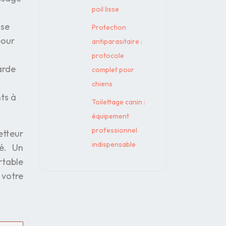
poil lisse
sse
Protection
pour
antiparasitaire :
protocole
arde
complet pour
chiens
nts à
Toilettage canin :
équipement
professionnel
etteur
indispensable
té. Un
rtable
votre