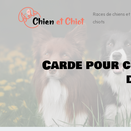
Races de chiens et
chiots
Carde pour c