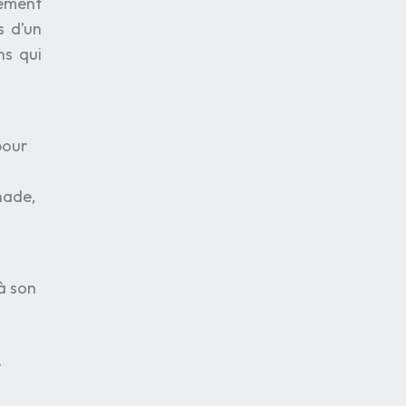
vement
s d’un
ns qui
pour
nade,
 à son
e