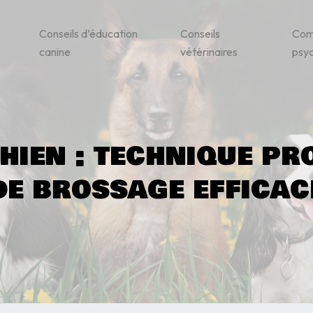
Conseils d’éducation
Conseils
Com
canine
vétérinaires
psyc
hien : technique pr
de brossage efficac