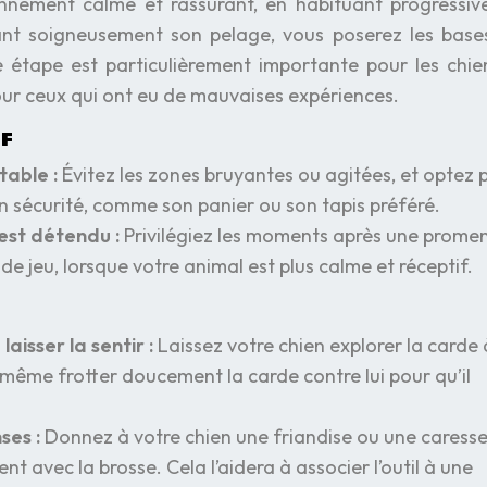
onnement calme et rassurant, en habituant progressi
ant soigneusement son pelage, vous poserez les base
e étape est particulièrement importante pour les chie
 pour ceux qui ont eu de mauvaises expériences.
if
table :
Évitez les zones bruyantes ou agitées, et optez 
en sécurité, comme son panier ou son tapis préféré.
 est détendu :
Privilégiez les moments après une prome
e jeu, lorsque votre animal est plus calme et réceptif.
laisser la sentir :
Laissez votre chien explorer la carde
 même frotter doucement la carde contre lui pour qu’il
ses :
Donnez à votre chien une friandise ou une caress
nt avec la brosse. Cela l’aidera à associer l’outil à une