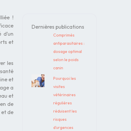
liée !
ficace
Dernières publications
é d’un
Comprimés
rts et
antiparasitaires :
dosage optimal
selon le poids
er les
canin
 santé
Pourquoi les
ine et
visites
sage a
vétérinaires
eau et
régulières
yen de
réduisent les
 et de
risques
d’urgences