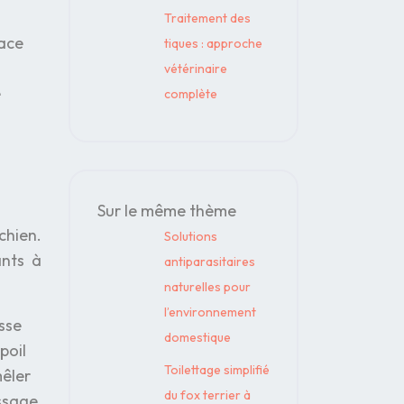
Traitement des
face
tiques : approche
vétérinaire
e
complète
.
Sur le même thème
chien.
Solutions
ants à
antiparasitaires
naturelles pour
l’environnement
sse
domestique
poil
Toilettage simplifié
mêler
du fox terrier à
ossage