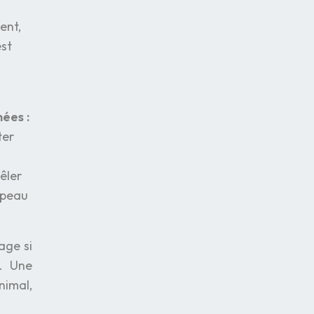
ent,
est
nées :
ter
êler
a peau
age si
e. Une
nimal,