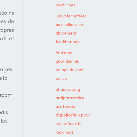
nocturnes
esoins
Les alternatives
pes de
aux colliers anti-
ropres
aboiement
ots et
traditionnels
Entretien
quotidien du
lages
pelage du chat
e la
perse
Shampooing
upart
antiparasitaire :
protocole
pais
d’application pour
 les
une efficacité
maximale