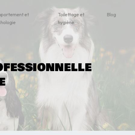
portement et
Toilettage et
Blog
hologie
hygiène
ofessionnelle
e