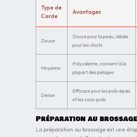
Type de
Avantages
Carde
Douce pour la peau, idéale
Douce
pour les chiots
Polyvalente, convient à la
Moyenne
plupart des pelages
Efficace pour les poils épais
Dense
et les sous-poils
Préparation au brossag
La préparation au brossage est une étap